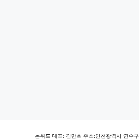
논위드 대표: 김만호 주소:인천광역시 연수구 선