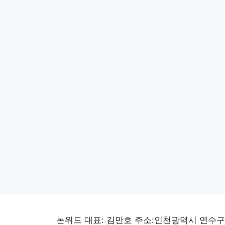
논위드 대표: 김만호 주소:인천광역시 연수구 선