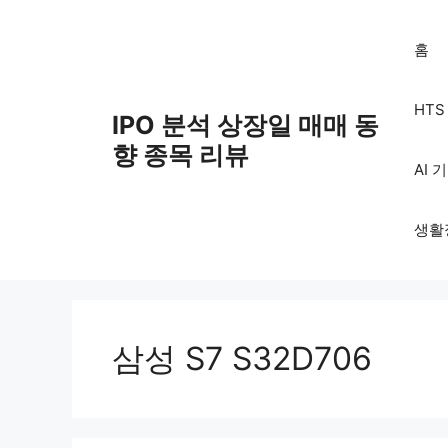
Skip
to
홈
content
HT
IPO 분석 상장일 매매 동
향 종목 리뷰
AI 
생활
삼성 S7 S32D706