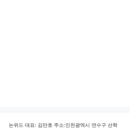
논위드 대표: 김만호 주소:인천광역시 연수구 선학