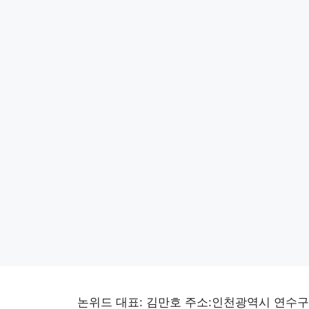
논위드 대표: 김만호 주소:인천광역시 연수구 선