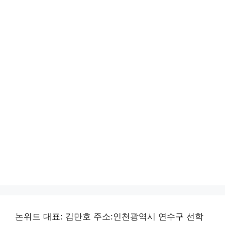
논위드 대표: 김만호 주소:인천광역시 연수구 선학