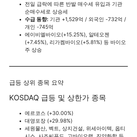
전일 급락에 따른 반발 매수세 유입과 기관
순매수세로 상승세
수급 동향:
기관 +1,529억 / 외국인 -732억 /
개인 -745억
에이비엘바이오(+15.25%), 알테오젠
(+7.45%), 리가켐바이오(+5.81%) 등 바이오
주 상승
급등 상위 종목 요약
KOSDAQ 급등 및 상한가 종목
에르코스 (+30.00%)
대영포장 (+29.98%)
세원물산, 벡트, 상지건설, 위세아이텍, 옵티
시스, 사조씨푸드, 고바이오랩, 진양화학 등