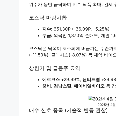
위주가 동반 급락하며 지수 낙폭 확대. 관세
코스닥 마감시황
지수:
651.30P (-36.09P, -5.25%)
수급:
외국인 1,870억 순매도, 개인 1,
코스닥은 낙폭이 코스피에 버금가는 수준까지 확
(-11.50%), 클래시스(-8.07%) 등 제약·
상한가 및 급등주 요약
에르코스
+29.99%,
원티드랩
+29.9
꿈비
,
경남스틸
,
에이비엘바이오
등 강
2025년 4
매수 신호 종목 (기술적 반등 관찰)