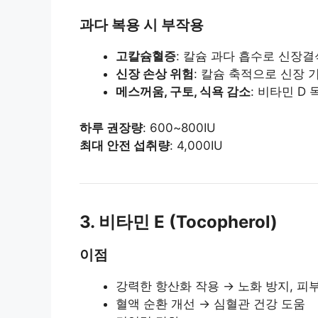
과다 복용 시 부작용
고칼슘혈증
: 칼슘 과다 흡수로 신장결
신장 손상 위험
: 칼슘 축적으로 신장 
메스꺼움, 구토, 식욕 감소
: 비타민 D
하루 권장량
: 600~800IU
최대 안전 섭취량
: 4,000IU
3. 비타민 E (Tocopherol)
이점
강력한 항산화 작용 → 노화 방지, 피
혈액 순환 개선 → 심혈관 건강 도움