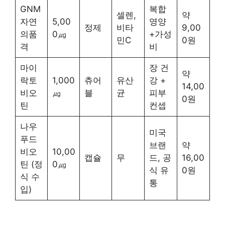
GNM
복합
셀렌,
약
자연
5,00
영양
정제
비타
9,00
의품
0㎍
+가성
민C
0원
격
비
마이
장 건
약
락토
1,000
츄어
유산
강 +
14,00
비오
㎍
블
균
피부
0원
틴
컨셉
나우
미국
푸드
브랜
약
비오
10,00
캡슐
무
드, 공
16,00
틴 (정
0㎍
식 유
0원
식 수
통
입)