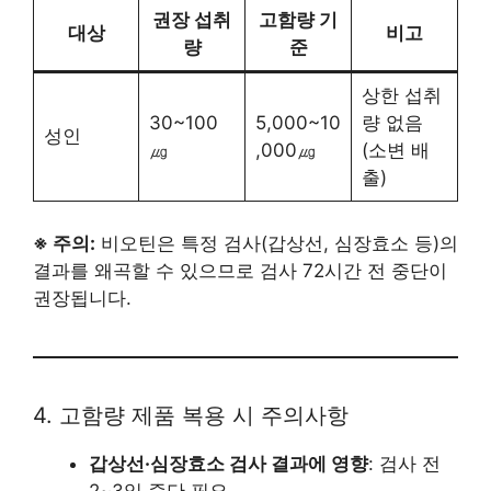
권장 섭취
고함량 기
대상
비고
량
준
상한 섭취
30~100
5,000~10
량 없음
성인
㎍
,000㎍
(소변 배
출)
※ 주의:
비오틴은 특정 검사(갑상선, 심장효소 등)의
결과를 왜곡할 수 있으므로 검사 72시간 전 중단이
권장됩니다.
4. 고함량 제품 복용 시 주의사항
갑상선·심장효소 검사 결과에 영향
: 검사 전
2~3일 중단 필요