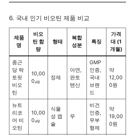
6. 국내 인기 비오틴 제품 비교
비오
가격
제품
복합
틴 함
형태
특징
대 (1
명
성분
량
개월)
종근
GMP
당 락
아연,
인증,
약
10,00
토핏
정제
판토
국내
12,00
0㎍
비오
텐산
브랜
0원
틴
드
뉴트
비건
식물
약
리코
10,00
인증,
성 캡
무
19,00
어 비
0㎍
무부
슐
0원
오틴
형제