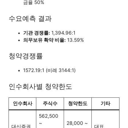
금율 50%
수요예측 결과
기관 경쟁률:
1,394.96:1
의무보유 확약 비율:
13.59%
청약경쟁률
1572.19:1 (비례 3144:1)
인수회사별 청약한도
인수회사
주식수
청약한도
기타
562,500
~
28,000 ~
대신증권
대표